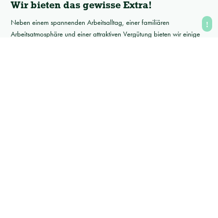
Wir bieten das gewisse Extra!
Neben einem spannenden Arbeitsalltag, einer familiären
Arbeitsatmosphäre und einer attraktiven Vergütung bieten wir einige
Zusatzleistungen:
Urlaubsgeld & Weihnachtsgeld
Das Urlaubsgeld wird bei uns je
genommenem Urlaubstag
gezahlt und nicht zu einem festen Zeitpunkt im Jahr. Die
Höhe
des Urlaubsgeld basiert auf deinem Verdienst
. Dasselbe
gilt für die Höhe des Weihnachtsgelds (welches jährlich im
November ausgezahlt wird).
Erholungsbeihilfe
Die Erholungsbeihilfe ist ein steuerfreier Zuschuss in Höhe von
156 EUR
, welcher zum Zeitpunkt deines Jahresurlaubs
ausgezahlt wird. Unter bestimmten rechtlichen
Voraussetzungen erhältst du zusätzlich einen Betrag in Höhe
von
104 EUR
für deinen Partner/deine Partnerin und
52 EUR
je
Kind.